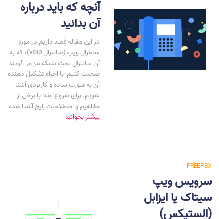
آنچه که باید درباره
آن بدانید
در این مقاله قصد داریم در مورد
سانترال ویپ (سانترال voip)، که به
آن سانترال تحت شبکه نیز می‌گویند
صحبت کنیم. با اجزاء تشکیل دهنده
آن به صورت ساده و کاربردی آشنا
شویم. برای شروع ابتدا با برخی از
مفاهیم و اصطلاحات رایج آشنا شده
بیشتر بخوانید
FREEPBX
سرویس ویپ
سیتاک یا ایزابل
(الستیکس)