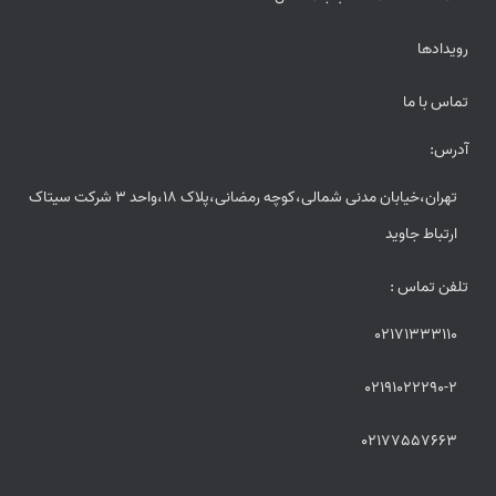
رویدادها
تماس با ما
آدرس:
تهران،خیابان مدنی شمالی،کوچه رمضانی،پلاک 18،واحد 3 شرکت سیتاک
ارتباط جاوید
تلفن تماس :
02171333110
02191022290-2
02177557663