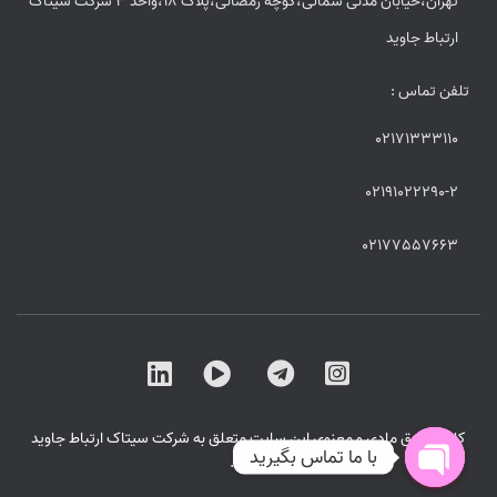
تهران،خیابان مدنی شمالی،کوچه رمضانی،پلاک 18،واحد 3 شرکت سیتاک
ارتباط جاوید
تلفن تماس :
02171333110
02191022290-2
02177557663
کلیه حقوق مادی و معنوی این سایت متعلق به شرکت سیتاک ارتباط جاوید
با ما تماس بگیرید
است .