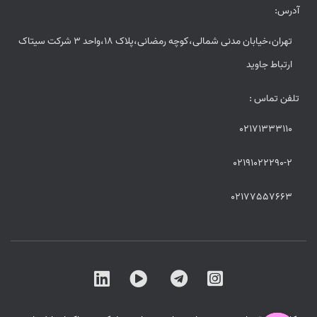
آدرس:
تهران،خیابان مدنی شمالی،کوچه رمضانی،پلاک 18،واحد 3 شرکت سیتاک
ارتباط جاوید
تلفن تماس :
02171333110
02191022290-2
02177557663