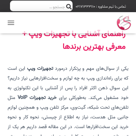
ج
تماس با تیم مشاوره : 02171333110
جستجو …
س
T
ت
راهنمای آشنایی با تجهیزات ویپ +
O
G
ج
معرفی بهترین برندها
G
L
و
E
N
ب
یکی از سوال‌های مهم و پرتکرار درمورد
تجهیزات ویپ
این است
A
V
که برای راه‌اندازی ویپ به چه لوازم و سخت‌افزارهایی نیاز داریم؟
ر
I
G
این سوال ذهن اکثر افراد را پس از آشنایی با این تکنولوژی به
A
ا
خود مشغول می‌کند. به‌طورکلی برای
خرید تجهیزات VoIP
T
مثل
I
ی
تلفن‌های تحت شبکه، گیت‌وی، مرکز تلفن ویپ و همچنین لوازم
O
N
:
جانبی مثل هدست، نیاز به اطلاع از چیستی، نحوه کار و نحوه
خرید این سخت‌افزارها است. در این مقاله قصد داریم هر یک از