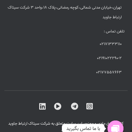
تهران،خیابان مدنی شمالی،کوچه رمضانی،پلاک 18،واحد 3 شرکت سیتاک
ارتباط جاوید
تلفن تماس :
02171333110
02191022290-2
02177557663
کلیه حقوق مادی و معنوی این سایت متعلق به شرکت سیتاک ارتباط جاوید
با ما تماس بگیرید
است .