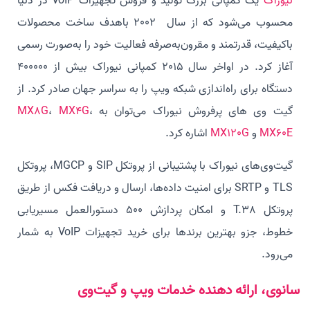
نیوراک
یک کمپانی بزرگ تولید و فروش تجهیزات VoIP در دنیا
محسوب می‌شود که از سال 2002 باهدف ساخت محصولات
باکیفیت، قدرتمند و مقرون‌به‌صرفه فعالیت خود را به‌صورت رسمی
آغاز کرد. در اواخر سال 2015 کمپانی نیوراک بیش از 400000
دستگاه برای راه‌اندازی شبکه ویپ را به سراسر جهان صادر کرد. از
گیت وی های پرفروش نیوراک می‌توان به
،
MX4G
،
MX8G
MX60E
و
MX120G
اشاره کرد.
گیت‌‌وی‌های نیوراک با پشتیبانی از پروتکل SIP و MGCP، پروتکل
TLS و SRTP برای امنیت داده‌ها، ارسال و دریافت فکس از طریق
پروتکل T.38 و امکان پردازش 500 دستورالعمل مسیریابی
خطوط، جزو بهترین برندها برای خرید تجهیزات VoIP به شمار
می‌رود.
سانوی، ارائه دهنده خدمات ویپ و گیت‌وی