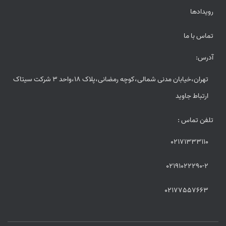
رویدادها
تماس با ما
آدرس:
تهران،خیابان مدنی شمالی،کوچه رمضانی،پلاک 18،واحد 3 شرکت سیتاک
ارتباط جاوید
تلفن تماس :
02171333110
02191022290-2
02177557663