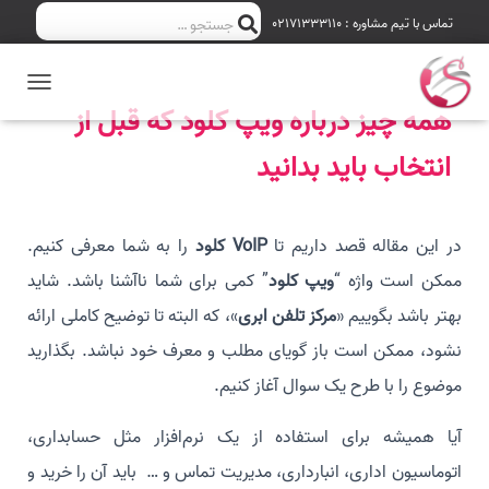
ج
تماس با تیم مشاوره : 02171333110
جستجو …
س
T
ت
همه چیز درباره ویپ کلود که قبل از
O
G
ج
انتخاب باید بدانید
G
L
و
E
N
ب
در این مقاله قصد داریم تا
VoIP
کلود
را به شما معرفی کنیم.
A
V
ممکن است واژه “
ویپ کلود
” کمی برای شما ناآشنا باشد. شاید
ر
I
G
بهتر باشد بگوییم «
مرکز تلفن ابری
»، که البته تا توضیح کاملی ارائه
A
ا
T
نشود، ممکن است باز گویای مطلب و معرف خود نباشد. بگذارید
I
ی
موضوع را با طرح یک سوال آغاز کنیم.
O
N
:
آیا همیشه برای استفاده از یک نرم‌افزار مثل حسابداری،
اتوماسیون اداری، انبارداری، مدیریت تماس و … باید آن را خرید و