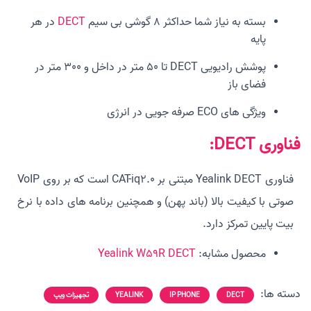
بسته به نیاز شما حداکثر 8 گوشی بی سیم
DECT
در هر
پایه
پوشش رادیویی DECT تا 50 متر در داخل و 300 متر در
فضای باز
ویژگی های ECO صرفه جویی در انرژی
فناوری DECT:
فناوری Yealink DECT مبتنی بر CAT-iq2.0 است که بر روی VoIP
صوتی با کیفیت بالا (باند پهن) و همچنین برنامه های داده با نرخ
بیت پایین تمرکز دارد.
محصول مشابه:
Yealink W59R DECT
دسته ها:
DECT
IP PHONE
YEALINK
تجهیزات ویپ