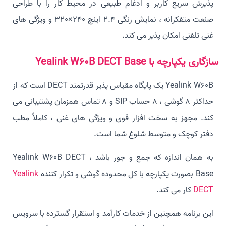
پذیرش سریع کاربر و ادغام طبیعی در محیط کار را با طراحی
صنعت متفکرانه ، نمایش رنگی 2.4 اینچ 240×320 و ویژگی های
غنی تلفنی امکان پذیر می کند.
سازگاری یکپارچه با Yealink W60B DECT Base
Yealink W60B یک پایگاه مقیاس پذیر قدرتمند DECT است که از
حداکثر 8 گوشی ، 8 حساب SIP و 8 تماس همزمان پشتیبانی می
کند. مجهز به سخت افزار قوی و ویژگی های غنی ، کاملاً مطب
دفتر کوچک و متوسط شلوغ شما است.
به همان اندازه که جمع و جور باشد ، Yealink W60B DECT
Base بصورت یکپارچه با کل محدوده گوشی و تکرار کننده
Yealink
DECT
کار می کند.
این برنامه همچنین از خدمات کارآمد و استقرار گسترده با سرویس