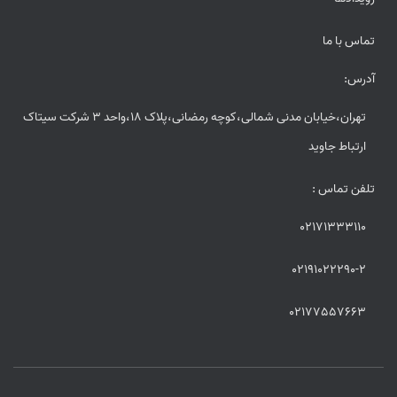
تماس با ما
آدرس:
تهران،خیابان مدنی شمالی،کوچه رمضانی،پلاک 18،واحد 3 شرکت سیتاک
ارتباط جاوید
تلفن تماس :
02171333110
02191022290-2
02177557663