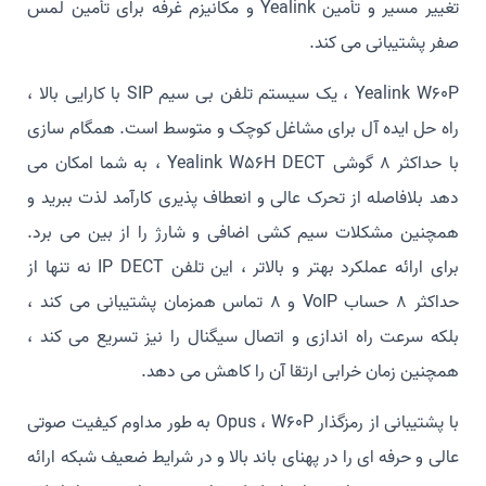
تغییر مسیر و تأمین Yealink و مکانیزم غرفه برای تأمین لمس
صفر پشتیبانی می کند.
Yealink W60P ، یک سیستم تلفن بی سیم SIP با کارایی بالا ،
راه حل ایده آل برای مشاغل کوچک و متوسط ​​است. همگام سازی
با حداکثر 8 گوشی Yealink W56H DECT ، به شما امکان می
دهد بلافاصله از تحرک عالی و انعطاف پذیری کارآمد لذت ببرید و
همچنین مشکلات سیم کشی اضافی و شارژ را از بین می برد.
برای ارائه عملکرد بهتر و بالاتر ، این تلفن IP DECT نه تنها از
حداکثر 8 حساب VoIP و 8 تماس همزمان پشتیبانی می کند ،
بلکه سرعت راه اندازی و اتصال سیگنال را نیز تسریع می کند ،
همچنین زمان خرابی ارتقا آن را کاهش می دهد.
با پشتیبانی از رمزگذار Opus ، W60P به طور مداوم کیفیت صوتی
عالی و حرفه ای را در پهنای باند بالا و در شرایط ضعیف شبکه ارائه