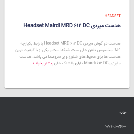
HEADSET
هدست میردی Headset Mairdi MRD 612 DC
هدست دو گوش میردی Headset MRD 612 DC با رابط یکپارچه
RJ9 مخصوص تلفن های تحت شبکه است و یکی از با کیفیت ترین
هدست ها برای محیط های شلوغ و پر سروصدا می باشد. هدست
مایردی Mairdi 612 DC دارای بالشتک های
بیشتر بخوانید
خانه
سرویس ویپ