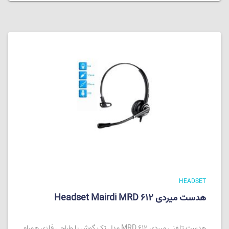
HEADSET
هدست میردی Headset Mairdi MRD 612
هدست تلفنی میردی MRD 612 مدل تک گوش با طراحی فلزی همراه