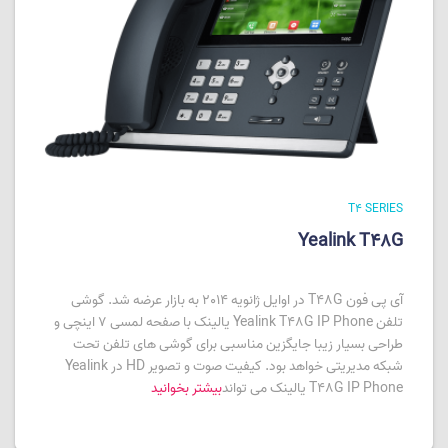
T4 SERIES
Yealink T48G
آی پی فون T48G در اوایل ژانویه 2014 به بازار عرضه شد. گوشی
تلفن Yealink T48G IP Phone یالینک با صفحه لمسی 7 اینچی و
طراحی بسیار زیبا جایگزین مناسبی برای گوشی های تلفن تحت
شبکه مدیریتی خواهد بود. کیفیت صوت و تصویر HD در Yealink
T48G IP Phone یالینک می تواند
بیشتر بخوانید