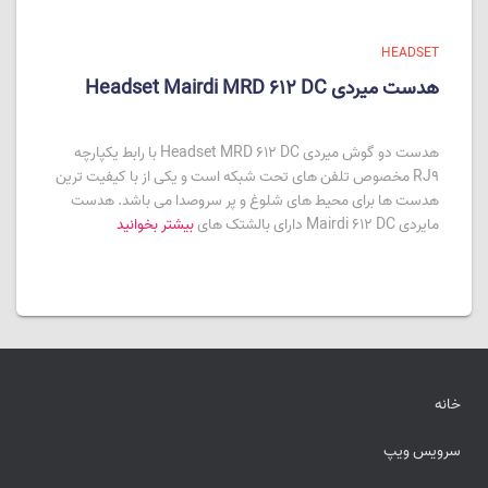
HEADSET
هدست میردی Headset Mairdi MRD 612 DC
هدست دو گوش میردی Headset MRD 612 DC با رابط یکپارچه
RJ9 مخصوص تلفن های تحت شبکه است و یکی از با کیفیت ترین
هدست ها برای محیط های شلوغ و پر سروصدا می باشد. هدست
مایردی Mairdi 612 DC دارای بالشتک های
بیشتر بخوانید
خانه
سرویس ویپ