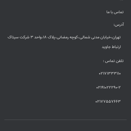
تماس با ما
آدرس:
تهران،خیابان مدنی شمالی،کوچه رمضانی،پلاک 18،واحد 3 شرکت سیتاک
ارتباط جاوید
تلفن تماس :
02171333110
02191022290-2
02177557663