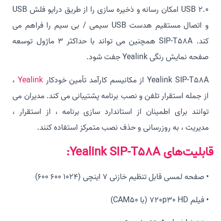
USB 2.0 امکان رسانه و ذخیره سازی را از طریق درایو فلش USB
و اتصال مستقیم هدست USB سیمی / بی سیم را فراهم می
کند. SIP-T58A همچنین می تواند با حداکثر 3 ماژول توسعه
صفحه نمایش رنگی Yealink جفت شود.
Yealink SIP-T58A از مکانیسم کارآمد تأمین خودکار
Yealink
،
از جمله استقرار تلفن و نصب برنامه پشتیبانی می کند. مدیران می
توانند برای اطمینان از استاندارد سازی برنامه ، از استقرار ،
مدیریت ، به روزرسانی و حذف نصب متمرکز استفاده کنند.
قابلیت‌های Yealink SIP-T58A:
• صفحه لمسی قابل تنظیم خازنی 7 اینچی (1024 600 600)
• فیلم 720p30 HD (با CAM50)