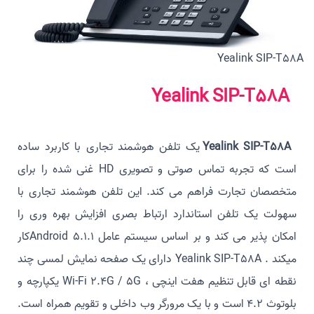
Yealink SIP-T58A
Yealink SIP-T58A
Yealink SIP-T58A
یک تلفن هوشمند تجاری با کاربرد ساده
است که تجربه تماس صوتی و تصویری HD غنی شده را برای
متخصصان تجارت فراهم می کند. این تلفن هوشمند تجاری با
سهولت یک تلفن استاندارد ارتباط بصری افزایش بهره وری را
امکان پذیر می کند و بر اساس سیستم عامل Android 5.1.1کار
میکند . Yealink SIP-T58A دارای یک صفحه نمایش لمسی چند
نقطه ای قابل تنظیم هفت اینچی ، Wi-Fi 2.4G / 5G یکپارچه و
بلوتوث 4.2 است و با یک مرورگر وب داخلی و تقویم همراه است.