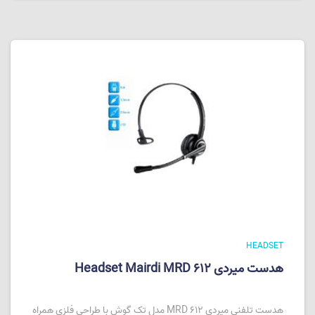
HEADSET
هدست میردی Headset Mairdi MRD 612
هدست تلفنی میردی MRD 612 مدل تک گوش با طراحی فلزی همراه