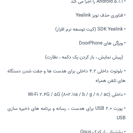
• Android 5.1.1 را اجرا می کند
• فناوری حذف نویز Yealink
• SDK Yealink (کیت توسعه نرم افزار)
• ویژگی های DoorPhone
(پیش نمایش ، باز کردن یک دکمه ، نظارت)
• بلوتوث داخلی 4.2 داخلی برای هدست ها و جفت شدن دستگاه
های تلفن همراه
• داخلی Wi-Fi 2.4G / 5G (802.11a / b / g / n / ac)
• پورت USB 2.0 برای هدست ، رسانه و برنامه های ذخیره سازی
USB
• پشتیبانی از کدک Opus