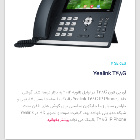
T4 SERIES
Yealink T48G
آی پی فون T48G در اوایل ژانویه 2014 به بازار عرضه شد. گوشی
تلفن Yealink T48G IP Phone یالینک با صفحه لمسی 7 اینچی و
طراحی بسیار زیبا جایگزین مناسبی برای گوشی های تلفن تحت
شبکه مدیریتی خواهد بود. کیفیت صوت و تصویر HD در Yealink
T48G IP Phone یالینک می تواند
بیشتر بخوانید