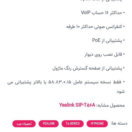
• حداکثر 16 حساب VoIP
• کنفرانس صوتی حداکثر 10 طرفه
• پشتیبانی از PoE
• قابل نصب روی دیوار
• پشتیبانی از صفحه گسترش رنگ ماژول
• فقط نسخه سیستم عامل 58.83.0.15 یا بالاتر پشتیبانی می
شود
محصول مشابه:
Yealink SIP-T56A
دسته ها:
IP PHONE
T5 SERIES
YEALINK
تجهیزات ویپ