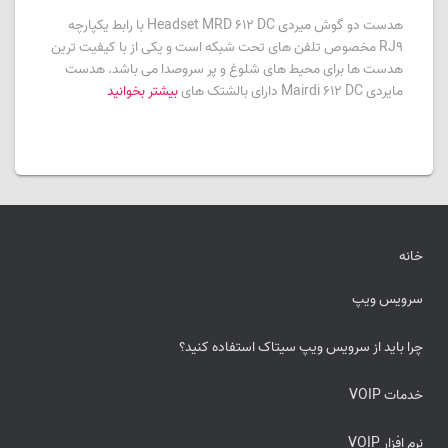
هدست دو گوش میردی Headset MRD 612 DC با رابط یکپارچه
RJ9 مخصوص تلفن های تحت شبکه است و یکی از با کیفیت ترین
هدست ها برای محیط های شلوغ و پر سروصدا می باشد. هدست
مایردی Mairdi 612 DC دارای بالشتک های
بیشتر بخوانید
خانه
سرویس ویپ
چرا باید از سرویس ویپ سیتاک استفاده کنید؟
خدمات VOIP
نرم افزار VOIP