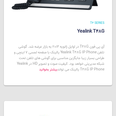
T4 SERIES
Yealink T48G
آی پی فون T48G در اوایل ژانویه 2014 به بازار عرضه شد. گوشی
تلفن Yealink T48G IP Phone یالینک با صفحه لمسی 7 اینچی و
طراحی بسیار زیبا جایگزین مناسبی برای گوشی های تلفن تحت
شبکه مدیریتی خواهد بود. کیفیت صوت و تصویر HD در Yealink
T48G IP Phone یالینک می تواند
بیشتر بخوانید