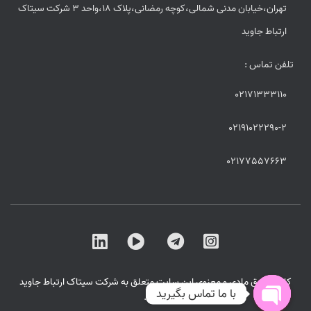
تهران،خیابان مدنی شمالی،کوچه رمضانی،پلاک 18،واحد 3 شرکت سیتاک
ارتباط جاوید
تلفن تماس :
02171333110
02191022290-2
02177557663
کلیه حقوق مادی و معنوی این سایت متعلق به شرکت سیتاک ارتباط جاوید
با ما تماس بگیرید
است .