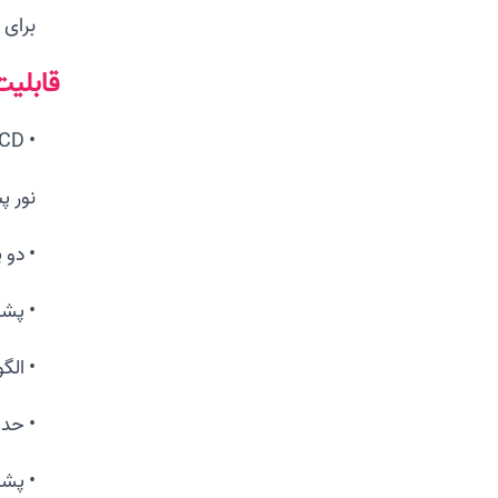
برای 
قابلیت های 43U
• LCD گرافیکی 3.7 اینچ 360×160 پیکسل با
نور پ
• دو پو
• پشتی
• الگوی U Auto-P
• حداکثر 12
• پشتی