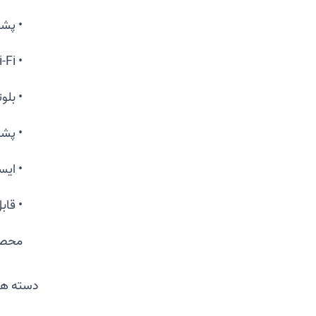
• پشتیب
• Wi-Fi از طریق WF40 / WF50
• بلوتوث
• پشت
• ایستادن با
• قاب
محصو
دسته ها