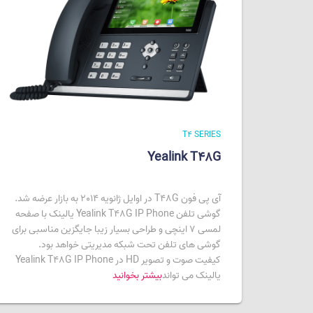
T4 SERIES
Yealink T48G
آی پی فون T48G در اوایل ژانویه 2014 به بازار عرضه شد.
گوشی تلفن Yealink T48G IP Phone یالینک با صفحه
لمسی 7 اینچی و طراحی بسیار زیبا جایگزین مناسبی برای
گوشی های تلفن تحت شبکه مدیریتی خواهد بود.
کیفیت صوت و تصویر HD در Yealink T48G IP Phone
یالینک می تواند
بیشتر بخوانید