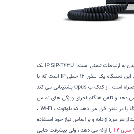
کاملاً مناسب SIP برای قوت بخشیدن به ارتباطات تلفنی است. IP SIP-T43U یک
ابزار تجاری با ویژگی هایی برای ارتباطات عالی و عملکرد گسترده است. این دستگاه یک تلفن 12 خطی IP است که با
صفحه نمایش بزرگ سیاه و سفید 3.7 اینچی و پشتیبانی از EXP43 همراه است. از کدک پ Opus پشتیبانی می کند
را می دهد و تلفن هنگام اجرای ویژگی های تماس
سریعتر و پاسخگوتر است. علاوه بر این ، T43U پورت های دوگانه USB را در تلفن قرار می دهد که بلوتوث ، Wi-Fi ،
 می توانید از هر مورد آزادانه و بر اساس نیاز خود استفاده
را ارائه می دهد ، ولی پیشرفت هایی