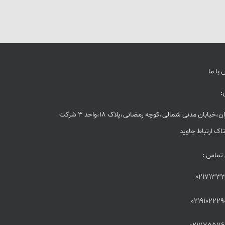
با ما
:
تهران،خیابان مدنی شمالی،کوچه رمضانی،پلاک 18،واحد 3 شرکت
اک ارتباط جاوید
 تماس :
02171333
0219102229