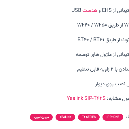
انی از EHS و
هدست
USB
 از طریق BT40 / BT41
یبانی از ماژول های توسعه
 2 زاویه قابل تنظیم
ل نصب روی دیوار
ل مشابه:
Yealink SIP-T42S
:
IP PHONE
T4 SERIES
YEALINK
تجهیزات ویپ