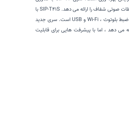
Yealink Optima HD Voice و کدک Opus کیفیت صدای عالی و ارتباطات صوتی شفاف را ارائه می دهد. SIP-T41S با
درگاه USB کاملاً جدید ، دارای قابلیت گسترش بی نظیر با ویژگی های ضبط بلوتوث ، Wi-Fi و USB است. سری جدید
ئه می دهد ، اما با پیشرفت هایی برای قابلیت