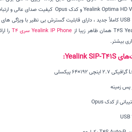
T همان ظاهر زیبا از
Yealink IP Phone سری T4
را ارا
ری بیشتر.
Yealink SIP-T:
ر پس زمینه
بانی از کدک Opus
T4 یکپارچه