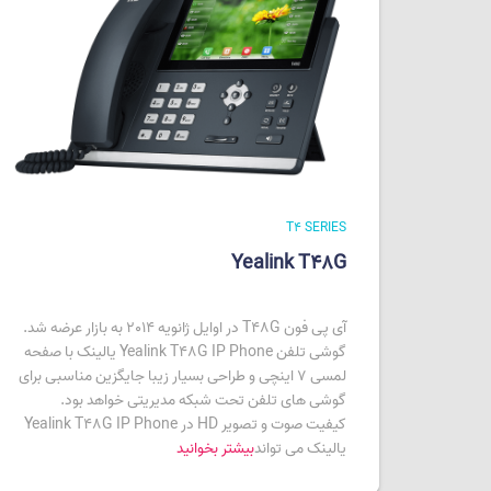
T4 SERIES
Yealink T48G
آی پی فون T48G در اوایل ژانویه 2014 به بازار عرضه شد.
گوشی تلفن Yealink T48G IP Phone یالینک با صفحه
لمسی 7 اینچی و طراحی بسیار زیبا جایگزین مناسبی برای
گوشی های تلفن تحت شبکه مدیریتی خواهد بود.
کیفیت صوت و تصویر HD در Yealink T48G IP Phone
یالینک می تواند
بیشتر بخوانید