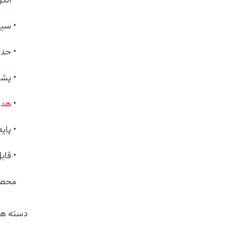
• سیستم 
• حداکثر 6 
• پشتی
•
هد
• پایه یکپا
• قاب
محصو
دسته ها