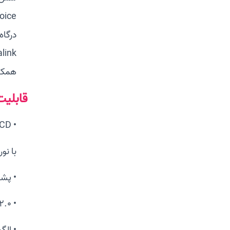
4S Yealink
همکا
قابلیت‌های 41S
• LCD گرافیکی 2.7 اینچی 192×64 پیکسلی
با نو
• پشتی
• USB 2.0
• الگوی S Auto-P