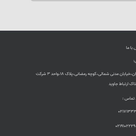
با ما
:
تهران،خیابان مدنی شمالی،کوچه رمضانی،پلاک 18،واحد 3 شرکت
اک ارتباط جاوید
 تماس :
02171333
0219102229