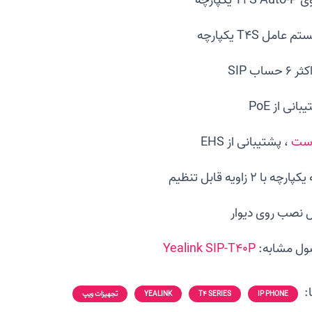
عامل T4S یکپارچه
حساب SIP
بانی از PoE
ست
، پشتیبانی از EHS
رچه با 2 زاویه قابل تنظیم
ل نصب روی دیوار
ل مشابه:
Yealink SIP-T40P
:
IP PHONE
T4 SERIES
YEALINK
تجهیزات ویپ