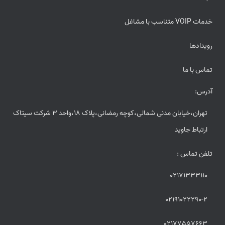
خدمات VOIP متناسب با مشاغل
رویدادها
تماس با ما
آدرس:
تهران،خیابان مدنی شمالی،کوچه رمضانی،پلاک 18،واحد 3 شرکت سیتاک
ارتباط جاوید
تلفن تماس :
02171333110
02191022290-2
02177557663