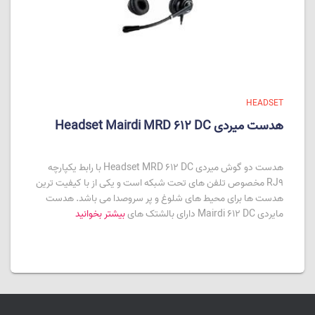
HEADSET
هدست میردی Headset Mairdi MRD 612 DC
هدست دو گوش میردی Headset MRD 612 DC با رابط یکپارچه
RJ9 مخصوص تلفن های تحت شبکه است و یکی از با کیفیت ترین
هدست ها برای محیط های شلوغ و پر سروصدا می باشد. هدست
مایردی Mairdi 612 DC دارای بالشتک های
بیشتر بخوانید