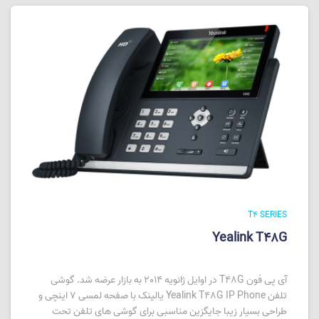
T4 SERIES
Yealink T48G
آی پی فون T48G در اوایل ژانویه 2014 به بازار عرضه شد. گوشی
تلفن Yealink T48G IP Phone یالینک با صفحه لمسی 7 اینچی و
طراحی بسیار زیبا جایگزین مناسبی برای گوشی های تلفن تحت