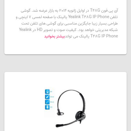
آی پی فون T48G در اوایل ژانویه 2014 به بازار عرضه شد. گوشی
تلفن Yealink T48G IP Phone یالینک با صفحه لمسی 7 اینچی و
طراحی بسیار زیبا جایگزین مناسبی برای گوشی های تلفن تحت
شبکه مدیریتی خواهد بود. کیفیت صوت و تصویر HD در Yealink
T48G IP Phone یالینک می تواند
بیشتر بخوانید