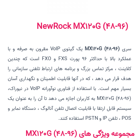
NewRock MX120G (48-96)
سری
MX120G (48-96)
یک گیتوی VoIP مقرون به صرفه و با
عملکرد بالا با حداکثر 96 پورت FXS و FXO است که چندین
کلاینت ، مرکز تماس بزرگ و برنامه های ارتباط تلفنی سازمانی را
هدف قرار می دهد ، که در آنها قابلیت اطمینان و نگهداری آسان
بسیار مهم است. با استفاده از فناوری نوآورانه VoIP در نیوراک،
MX120G (48-96) به کاربران اجازه می دهد تا آن را به عنوان یک
سیستم قابل ارتقا با قابلیت اتصال تلفن آنالوگ ، دستگاه نمابر و
POS ، تلفن IP و PSTN استفاده کنند.
مجموعه ویژگی های MX120G (48-96)