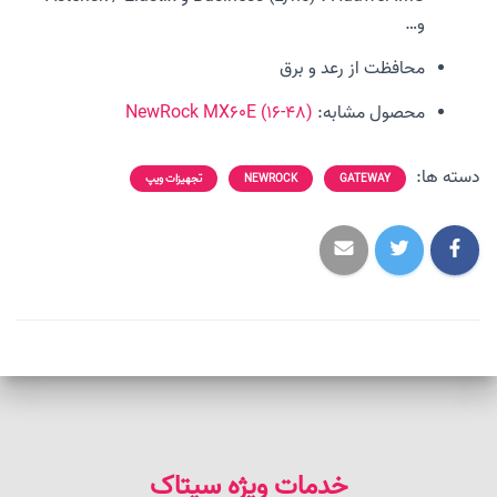
و…
محافظت از رعد و برق
محصول مشابه:
NewRock MX60E (16-48)
دسته ها:
GATEWAY
NEWROCK
تجهیزات ویپ
خدمات ویژه سیتاک