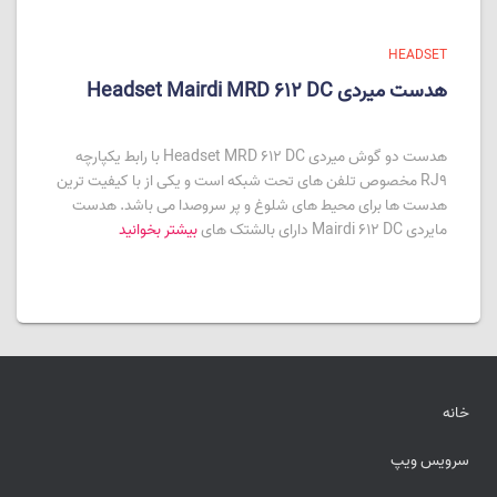
HEADSET
هدست میردی Headset Mairdi MRD 612 DC
هدست دو گوش میردی Headset MRD 612 DC با رابط یکپارچه
RJ9 مخصوص تلفن های تحت شبکه است و یکی از با کیفیت ترین
هدست ها برای محیط های شلوغ و پر سروصدا می باشد. هدست
مایردی Mairdi 612 DC دارای بالشتک های
بیشتر بخوانید
خانه
سرویس ویپ