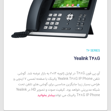
T4 SERIES
Yealink T48G
آی پی فون T48G در اوایل ژانویه 2014 به بازار عرضه شد. گوشی
تلفن Yealink T48G IP Phone یالینک با صفحه لمسی 7 اینچی و
طراحی بسیار زیبا جایگزین مناسبی برای گوشی های تلفن تحت
شبکه مدیریتی خواهد بود. کیفیت صوت و تصویر HD در Yealink
T48G IP Phone یالینک می تواند
بیشتر بخوانید