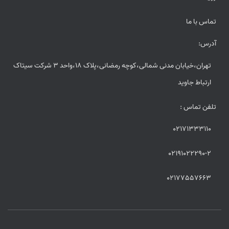
تماس با ما
آدرس:
تهران،خیابان مدنی شمالی،کوچه رمضانی،پلاک 18،واحد 3 شرکت سیتاک
ارتباط جاوید
تلفن تماس :
02171333110
02191022290-2
02177557663