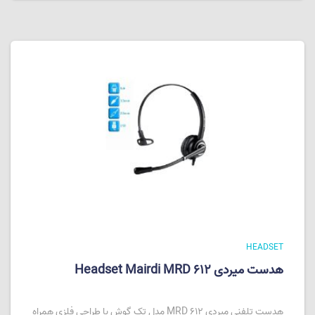
HEADSET
هدست میردی Headset Mairdi MRD 612
هدست تلفنی میردی MRD 612 مدل تک گوش با طراحی فلزی همراه