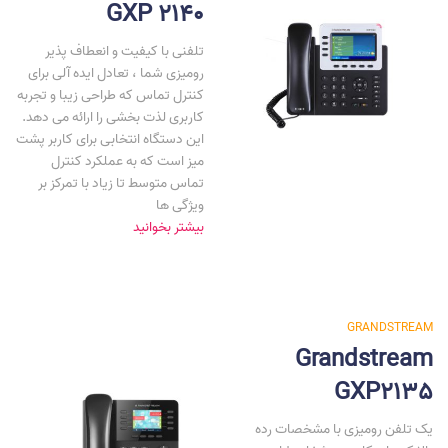
GXP 2140
تلفنی با کیفیت و انعطاف پذیر
رومیزی شما ، تعادل ایده آلی برای
کنترل تماس که طراحی زیبا و تجربه
کاربری لذت بخشی را ارائه می دهد.
این دستگاه انتخابی برای کاربر پشت
میز است که به عملکرد کنترل
تماس متوسط تا زیاد با تمرکز بر
ویژگی ها
بیشتر بخوانید
GRANDSTREAM
Grandstream
GXP2135
یک تلفن رومیزی با مشخصات رده