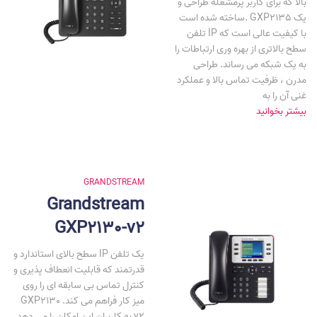
بالا که برای کاربر پرمشغله طراحی و
ساخته شده است. GXP2135 یک
تلفن IP با کیفیت عالی است که
سطح بالاتری از بهره وری ارتباطات را
به یک شبکه می رساند. طراحی
مدرن ، ظرفیت تماس بالا و عملکرد
غنی آن را به
بیشتر بخوانید
GRANDSTREAM
Grandstream
GXP2130-v2
یک تلفن IP سطح بالای استاندارد و
قدرتمند که قابلیت انعطاف پذیری و
کنترل تماس بی سابقه ای را روی
میز کار فراهم می کند. GXP2130
v2 به کاربران این امکان را می دهد