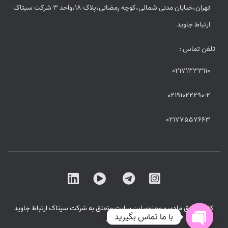
تهران،خیابان مدنی شمالی،کوچه رمضانی،پلاک 18،واحد 3 شرکت سیتاک
ارتباط جاوید
تلفن تماس :
02171333110
02191022290-2
02177557663
کلیه حقوق مادی و معنوی این سایت متعلق به شرکت سیتاک ارتباط جاوید
با ما تماس بگیرید
است .